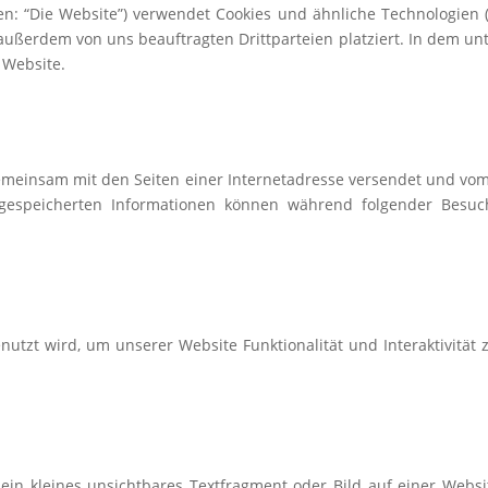
den: “Die Website”) verwendet Cookies und ähnliche
Technologien (
ußerdem von uns beauftragten Drittparteien platziert. In dem 
 Website.
 gemeinsam mit den Seiten einer Internetadresse
versendet und vo
 gespeicherten Informationen können während folgender Bes
enutzt wird, um unserer Website Funktionalität und
Interaktivitä
 ein kleines unsichtbares Textfragment oder Bild auf
einer Websi